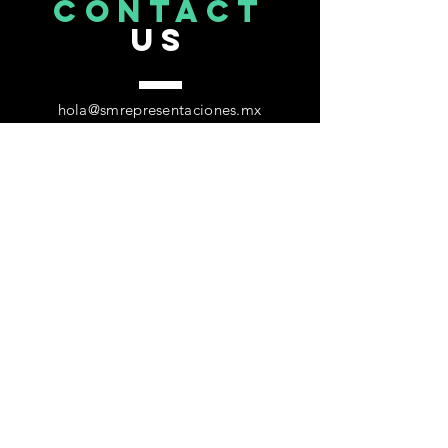
CONTACT
US
hola@smrepresentaciones.mx
c. ‭(81)
2355 1532
DOWNLOAD
MEDIA KIT
&
ANALYTICS
VERÓNICA
FLORES