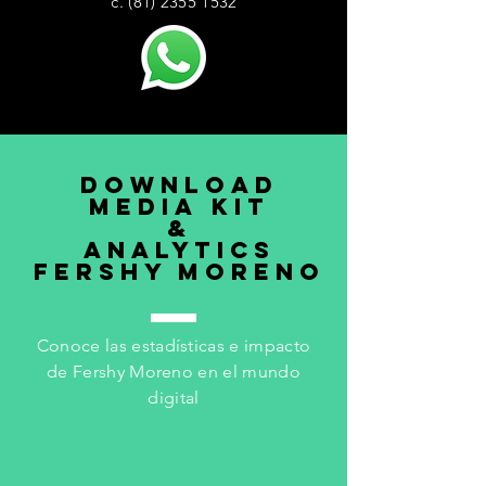
c. ‭(81)
2355 1532
DOWNLOAD
MEDIA KIT
&
ANALYTICS
fershy moreno
Conoce las estadísticas e impacto
de Fershy Moreno en el mundo
digital