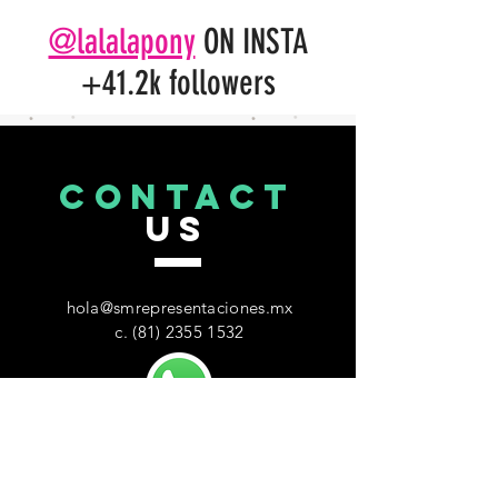
@lalalapony
ON INSTA
+41.2k followers
CONTACT
US
hola@sm
representaciones.mx
c. ‭(81)
2355 1532