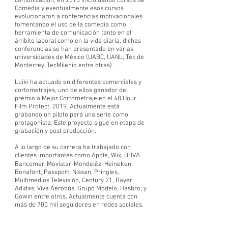
comunicación, en 2013 inicio dando cursos de
Comedía y eventualmente esos cursos
evolucionaron a conferencias motivacionales
fomentando el uso de la comedia como
herramienta de comunicación tanto en el
ámbito laboral como en la vida diaria, dichas
conferencias se han presentado en varias
universidades de México (UABC, UANL, Tec de
Monterrey, TecMilenio entre otras).
Luiki ha actuado en diferentes comerciales y
cortometrajes, uno de ellos ganador del
premio a Mejor Cortometraje en el 48 Hour
Film Protect, 2019. Actualmente está
grabando un piloto para una serie como
protagonista. Este proyecto sigue en etapa de
grabación y post producción.
A lo largo de su carrera ha trabajado con
clientes importantes como Apple, Wix, BBVA
Bancomer, Movistar, Mondelēz, Heineken,
Bonafont, Passport, Nissan, Pringles,
Multimedios Televisión, Century 21, Bayer,
Adidas, Viva Aerobús, Grupo Modelo, Hasbro, y
Gowin entre otros. Actualmente cuenta con
más de 700 mil seguidores en redes sociales.