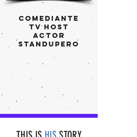
comediante
tv host
actor
standupero
THIS IS
HIS
STORY