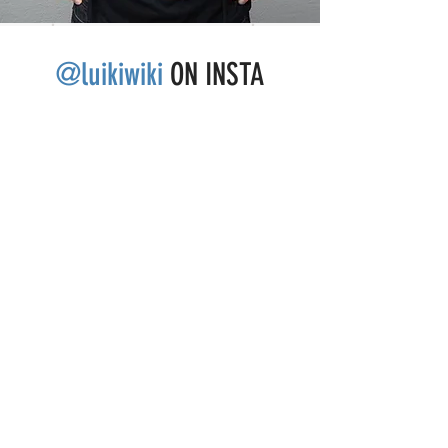
@luikiwiki
ON INSTA
+87.2k followers
SUSCRÍBETE Y ENTÉRATE DE MIS
GIRAS!