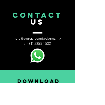
CONTACT
US
hola@smrepresentaciones.mx
c. ‭(81)
2355 1532
DOWNLOAD
MEDIA KIT
&
ANALYTICS
KATALINA