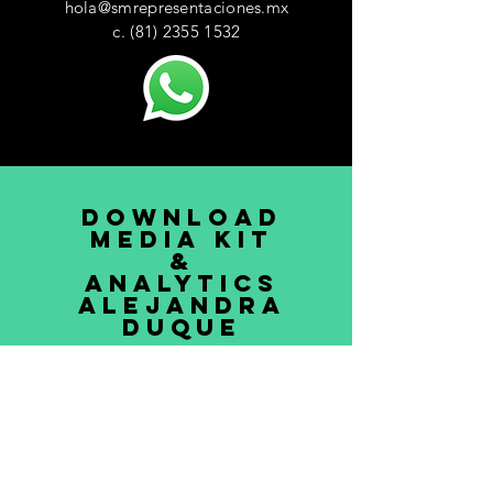
hola@smrepresentaciones.mx
c. ‭(81)
2355 1532
DOWNLOAD
MEDIA KIT
&
ANALYTICS
ALEJANDRA
DUQUE
Conoce las estadísticas e impacto
de Alejandra en el mundo digital