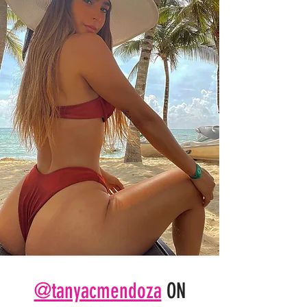
@tanyacmendoza
ON