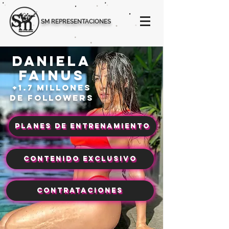
SM REPRESENTACIONES
DANIELA
FAINUS
+1.7 MILLONES
DE followers
Planes de Entrenamiento
Contenido exclusivo
contrataciones